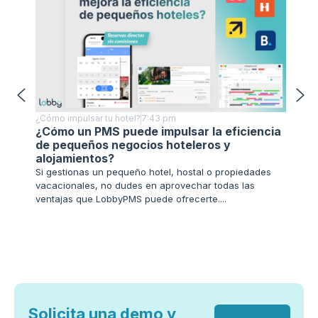
¿Cómo impulsar tu hotel?
7:43 pm
¿Cómo i
¿Cómo un PMS puede impulsar la eficiencia
Benef
de pequeños negocios hoteleros y
Condu
alojamientos?
En Lobb
Si gestionas un pequeño hotel, hostal o propiedades
negoci
vacacionales, no dudes en aprovechar todas las
querem
ventajas que LobbyPMS puede ofrecerte....
normati
Solicita una demo y