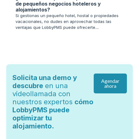
de pequeños negocios hoteleros y
Condu
alojamientos?
En Lobb
Si gestionas un pequeño hotel, hostal o propiedades
negoci
vacacionales, no dudes en aprovechar todas las
querem
ventajas que LobbyPMS puede ofrecerte....
normati
Solicita una demo y
Agendar
descubre
en una
ahora
videollamada con
nuestros expertos
cómo
LobbyPMS puede
optimizar tu
alojamiento.